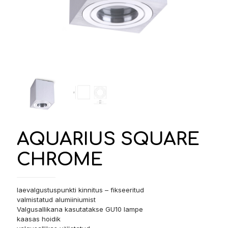
AQUARIUS SQUARE
CHROME
laevalgustuspunkti kinnitus – fikseeritud
valmistatud alumiiniumist
Valgusallikana kasutatakse GU10 lampe
kaasas hoidik