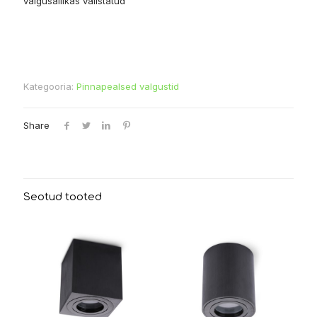
valgusallikas välistatud
Kategooria:
Pinnapealsed valgustid
Share
Seotud tooted