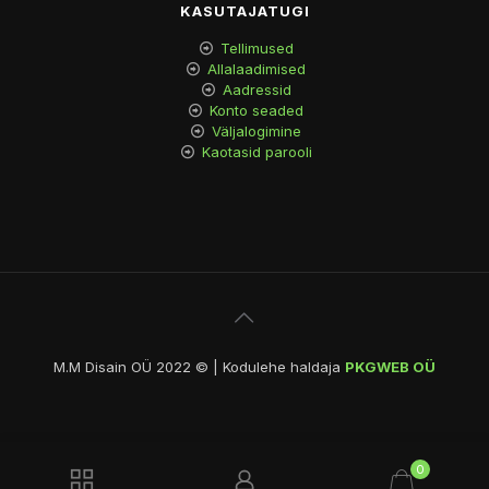
KASUTAJATUGI
Tellimused
Allalaadimised
Aadressid
Konto seaded
Väljalogimine
Kaotasid parooli
M.M Disain OÜ 2022 © | Kodulehe haldaja
PKGWEB OÜ
0